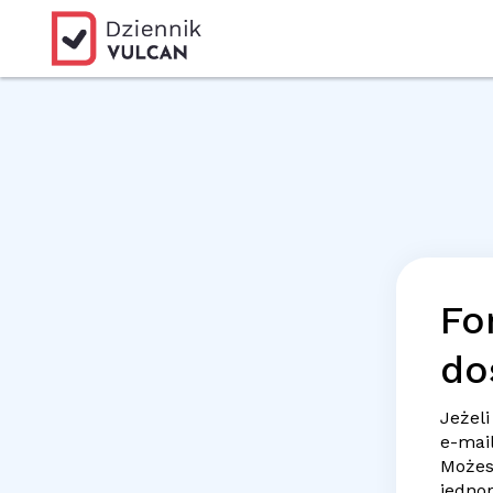
Fo
do
Jeżeli
e-mai
Możes
jedno