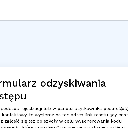
rmularz odzyskiwania
stępu
 podczas rejestracji lub w panelu użytkownika podałeś(aś
l
kontaktowy, to wyślemy na ten adres link resetujący hasł
z zgłosić się też do szkoły w celu wygenerowania kodu
razowego, który umożliwi Ci ponowne uzyskanie dostępu.