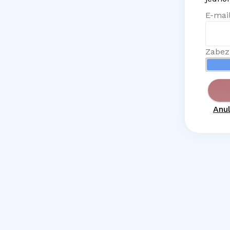
E-mail
Zabez
Anul