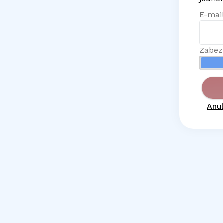
E-mail
Zabez
Anul