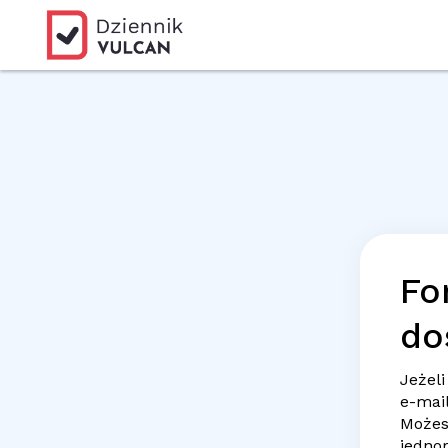
Fo
do
Jeżeli
e-mai
Możes
jedno