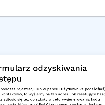
rmularz odzyskiwania
stępu
 podczas rejestracji lub w panelu użytkownika podałeś(aś
l
kontaktowy, to wyślemy na ten adres link resetujący hasł
z zgłosić się też do szkoły w celu wygenerowania kodu
razowego, który umożliwi Ci ponowne uzyskanie dostępu.