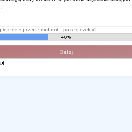
:
pieczenie przed robotami - proszę czekać
40%
Dalej
uj