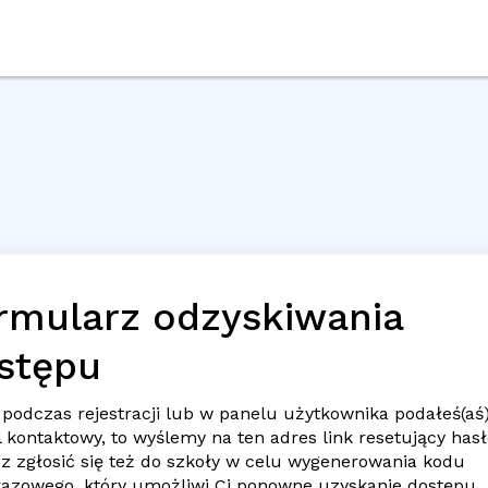
rmularz odzyskiwania
stępu
 podczas rejestracji lub w panelu użytkownika podałeś(aś
l
kontaktowy, to wyślemy na ten adres link resetujący hasł
z zgłosić się też do szkoły w celu wygenerowania kodu
razowego, który umożliwi Ci ponowne uzyskanie dostępu.