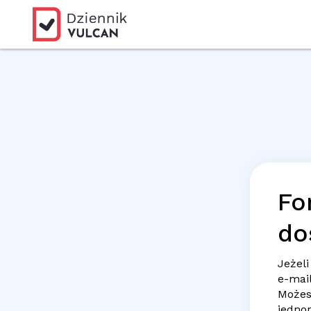
Fo
do
Jeżeli
e-mai
Możes
jedno