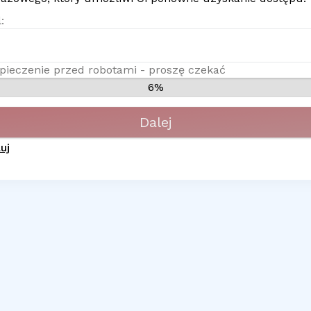
:
pieczenie przed robotami - proszę czekać
6%
Dalej
uj