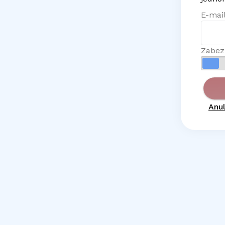
E-mail
Zabez
Anul