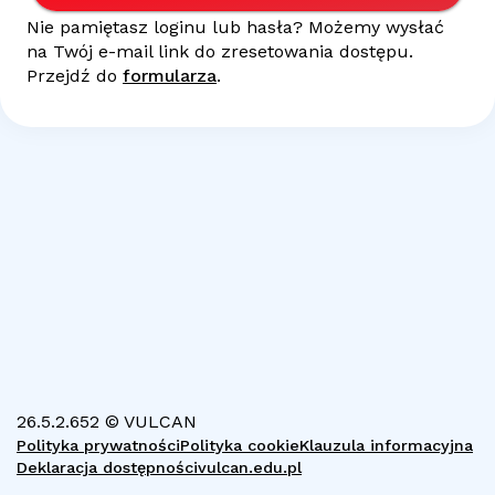
Nie pamiętasz loginu lub hasła? Możemy wysłać
na Twój
e-mail
link do zresetowania dostępu.
Przejdź do
formularza
.
26.5.2.652 © VULCAN
Polityka prywatności
Polityka cookie
Klauzula informacyjna
Deklaracja dostępności
vulcan.edu.pl