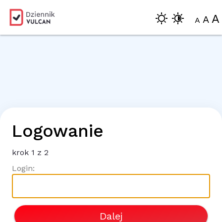
A
A
A
Logowanie
krok
1
z 2
Login:
Dalej