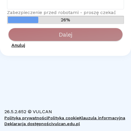
Zabezpieczenie przed robotami - proszę czekać
26%
Dalej
Anuluj
26.5.2.652 © VULCAN
Polityka prywatności
Polityka cookie
Klauzula informacyjna
Deklaracja dostępności
vulcan.edu.pl