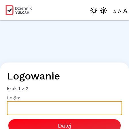
A
A
A
Logowanie
krok
1
z 2
Login:
Dalej