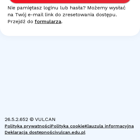
Nie pamiętasz loginu lub hasła? Możemy wysłać
na Twój
e-mail
link do zresetowania dostępu.
Przejdź do
formularza
.
26.5.2.652 © VULCAN
Polityka prywatności
Polityka cookie
Klauzula informacyjna
Deklaracja dostępności
vulcan.edu.pl