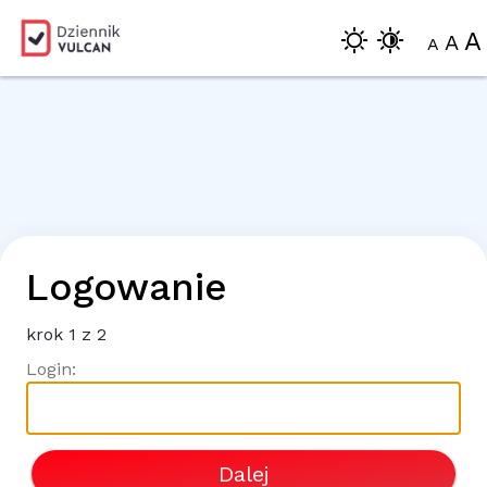
A
A
A
Logowanie
krok
1
z 2
Login:
Dalej