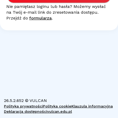
Nie pamiętasz loginu lub hasła? Możemy wysłać
na Twój
e-mail
link do zresetowania dostępu.
Przejdź do
formularza
.
26.5.2.652 © VULCAN
Polityka prywatności
Polityka cookie
Klauzula informacyjna
Deklaracja dostępności
vulcan.edu.pl