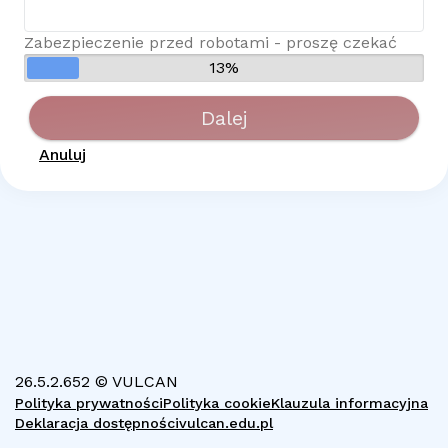
Zabezpieczenie przed robotami - proszę czekać
13%
Dalej
Anuluj
26.5.2.652 © VULCAN
Polityka prywatności
Polityka cookie
Klauzula informacyjna
Deklaracja dostępności
vulcan.edu.pl