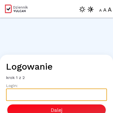
A
A
A
Logowanie
krok
1
z 2
Login:
Dalej