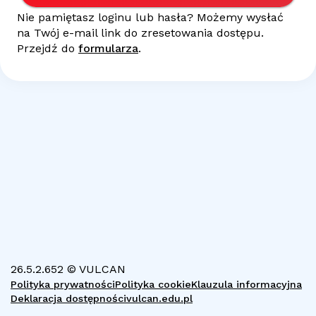
Nie pamiętasz loginu lub hasła? Możemy wysłać
na Twój
e-mail
link do zresetowania dostępu.
Przejdź do
formularza
.
26.5.2.652 © VULCAN
Polityka prywatności
Polityka cookie
Klauzula informacyjna
Deklaracja dostępności
vulcan.edu.pl