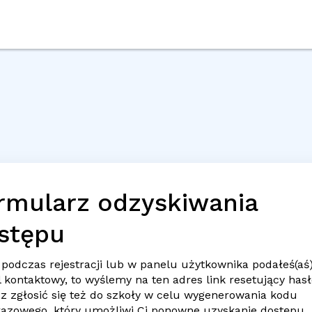
rmularz odzyskiwania
stępu
 podczas rejestracji lub w panelu użytkownika podałeś(aś
l
kontaktowy, to wyślemy na ten adres link resetujący hasł
z zgłosić się też do szkoły w celu wygenerowania kodu
razowego, który umożliwi Ci ponowne uzyskanie dostępu.