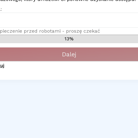
:
pieczenie przed robotami - proszę czekać
13%
Dalej
uj