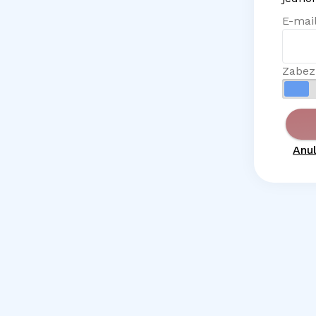
E-mail
Zabez
Anul