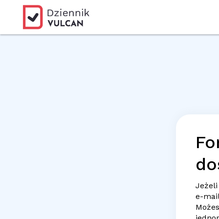
Fo
do
Jeżeli
e-mai
Możes
jedno