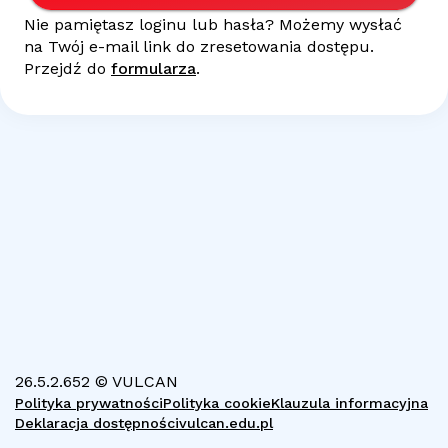
Nie pamiętasz loginu lub hasła? Możemy wysłać
na Twój
e-mail
link do zresetowania dostępu.
Przejdź do
formularza
.
26.5.2.652 © VULCAN
Polityka prywatności
Polityka cookie
Klauzula informacyjna
Deklaracja dostępności
vulcan.edu.pl