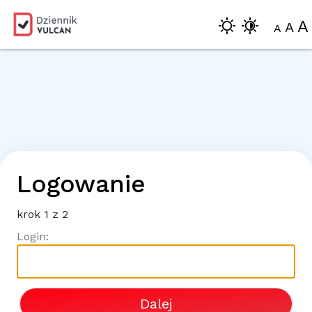
A
A
A
Logowanie
krok
1
z 2
Login:
Dalej