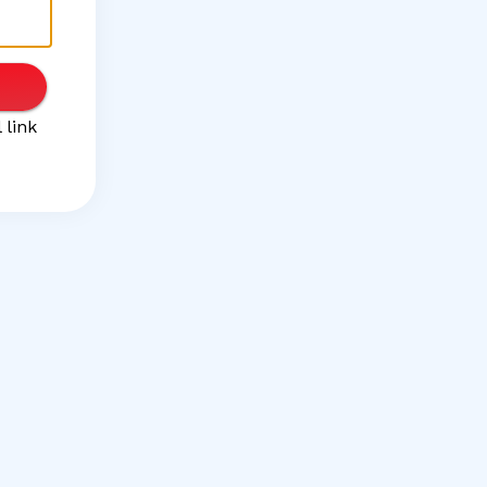
l
link