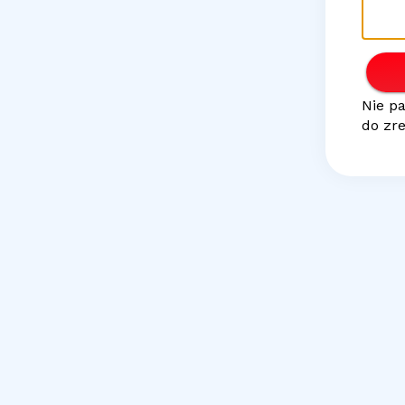
Nie p
do zr