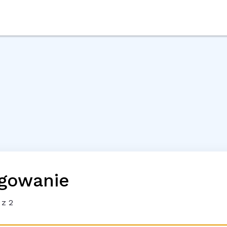
gowanie
z 2