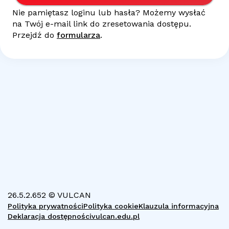
Nie pamiętasz loginu lub hasła? Możemy wysłać
na Twój
e-mail
link do zresetowania dostępu.
Przejdź do
formularza
.
26.5.2.652 © VULCAN
Polityka prywatności
Polityka cookie
Klauzula informacyjna
Deklaracja dostępności
vulcan.edu.pl