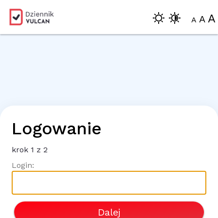
A
A
A
Logowanie
krok
1
z 2
Login:
Dalej