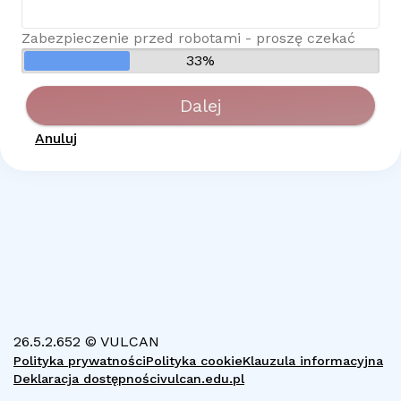
Zabezpieczenie przed robotami - proszę czekać
33%
Dalej
Anuluj
26.5.2.652 © VULCAN
Polityka prywatności
Polityka cookie
Klauzula informacyjna
Deklaracja dostępności
vulcan.edu.pl