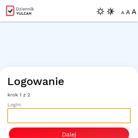
A
A
A
Logowanie
krok
1
z 2
Login:
Dalej