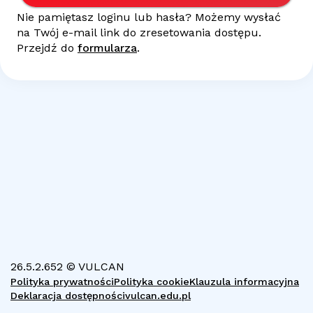
Nie pamiętasz loginu lub hasła? Możemy wysłać
na Twój
e-mail
link do zresetowania dostępu.
Przejdź do
formularza
.
26.5.2.652 © VULCAN
Polityka prywatności
Polityka cookie
Klauzula informacyjna
Deklaracja dostępności
vulcan.edu.pl