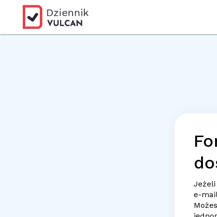
Fo
do
Jeżeli
e-mai
Możes
jedno