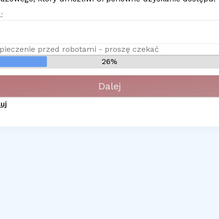
:
pieczenie przed robotami - proszę czekać
26%
Dalej
uj