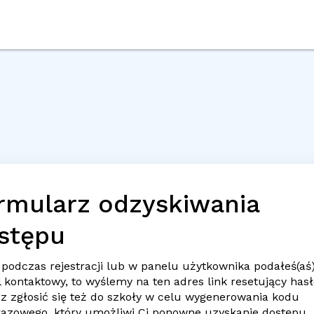
rmularz odzyskiwania
stępu
 podczas rejestracji lub w panelu użytkownika podałeś(aś
l
kontaktowy, to wyślemy na ten adres link resetujący hasł
z zgłosić się też do szkoły w celu wygenerowania kodu
razowego, który umożliwi Ci ponowne uzyskanie dostępu.