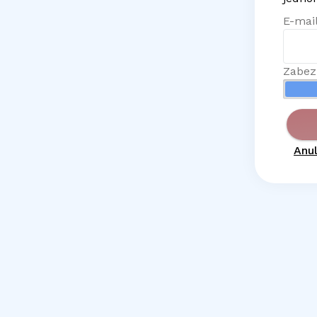
E-mail
Zabez
Anul