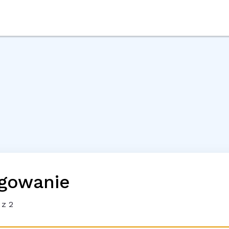
gowanie
z 2