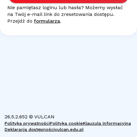
Nie pamiętasz loginu lub hasła? Możemy wysłać
na Twój
e-mail
link do zresetowania dostępu.
Przejdź do
formularza
.
26.5.2.652 © VULCAN
Polityka prywatności
Polityka cookie
Klauzula informacyjna
Deklaracja dostępności
vulcan.edu.pl