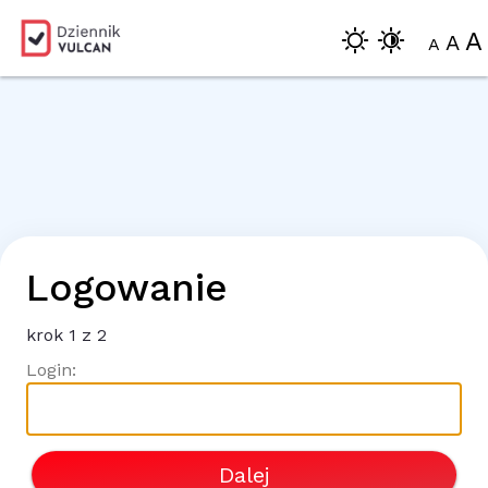
A
A
A
Logowanie
krok
1
z 2
Login:
Dalej